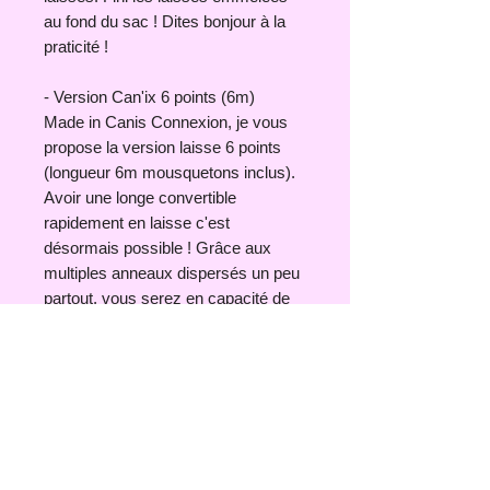
au fond du sac ! Dites bonjour à la
praticité !​​
- Version Can'ix 6 points ​(6m)
Made in Canis Connexion, je vous
propose la version laisse 6 points
(longueur 6m mousquetons inclus).
Avoir une longe convertible
rapidement en laisse c'est
désormais possible ! Grâce aux
multiples anneaux dispersés un peu
partout, vous serez en capacité de
moduler la longueur comme bon
vous semble ! La laisse Can'ix
(contraction de Canis et de six)
m'accompagne dans chacune de
mes sorties, de mes déplacements
ou de mes formations!C'est mon
indispensable ! ​