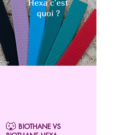
Hexa c'est
quoi ?
🐺
BIOTHANE VS