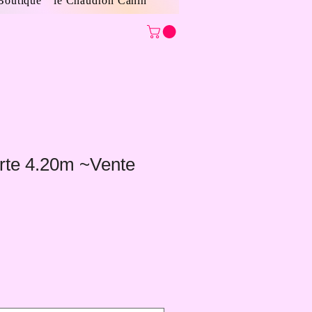
Boutique " le Chaudron Canin"
rte 4.20m ~Vente
Prix
promotionnel