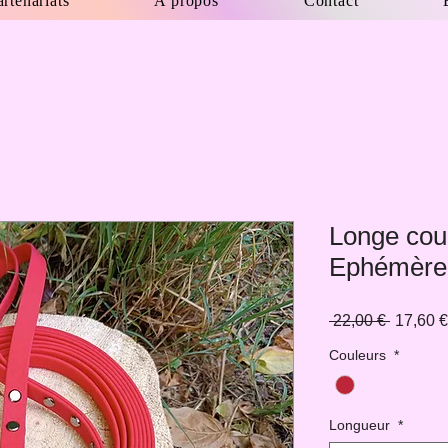
artenariats
A propos
Contact
Longe cou
Ephémère
Prix
 22,00 € 
17,60 €
original
Couleurs
*
Longueur
*