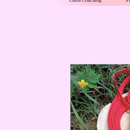
Canis'Coaching
P