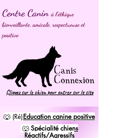
Centre Canin
à l'éthique
bienveillante, amicale, respectueuse et
positive
Cliquez sur le chien pour entrer sur le site
🐺 (Ré)
Education canine positive
🐺
Spécialité chiens
Réactifs/Agressifs